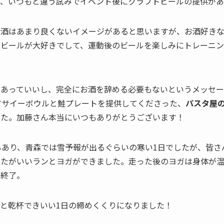
り、いつもと違う試みでイベント後にクラフトビールの提供があ
お酒はあまり良くないイメージがあると思いますが、お酒好き
もビールが大好きでして、運動後のビールを楽しみにトレーニ
もあっていいし、完全にお酒を辞める必要もないというメッセー
アサイーボウルと鮭プレートを提供してくださった、
パスタ屋
した。加藤さん本当にいつもありがとうございます！
もあり、青森では雪予報が出るぐらいの寒い1日でしたが、皆さ
したがいいランとヨガができました。走った後のヨガは身体が温
が終了。
と乾杯できいい1日の締めくくりになりました！